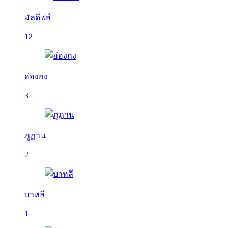
มัลดีฟส์
12
ฮ่องกง
3
ภูฏาน
2
บาหลี
1