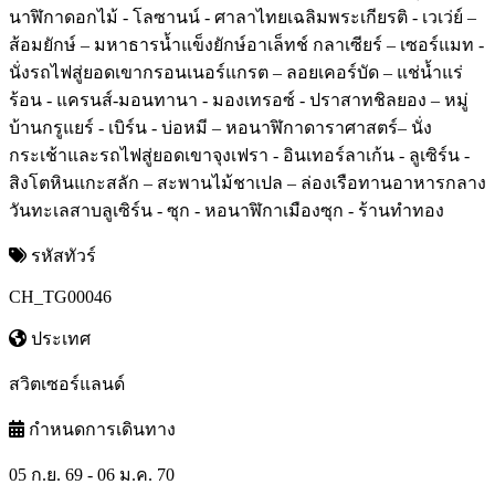
นาฬิกาดอกไม้ - โลซานน์ - ศาลาไทยเฉลิมพระเกียรติ - เวเว่ย์ –
ส้อมยักษ์ – มหาธารน้ำแข็งยักษ์อาเล็ทช์ กลาเซียร์ – เซอร์แมท -
นั่งรถไฟสู่ยอดเขากรอนเนอร์แกรต – ลอยเคอร์บัด – แช่น้ำแร่
ร้อน - แครนส์-มอนทานา - มองเทรอซ์ - ปราสาทชิลยอง – หมู่
บ้านกรูแยร์ - เบิร์น - บ่อหมี – หอนาฬิกาดาราศาสตร์– นั่ง
กระเช้าและรถไฟสู่ยอดเขาจุงเฟรา - อินเทอร์ลาเก้น - ลูเซิร์น -
สิงโตหินแกะสลัก – สะพานไม้ชาเปล – ล่องเรือทานอาหารกลาง
วันทะเลสาบลูเซิร์น - ซุก - หอนาฬิกาเมืองซุก - ร้านทำทอง
รหัสทัวร์
CH_TG00046
ประเทศ
สวิตเซอร์แลนด์
กำหนดการเดินทาง
05 ก.ย. 69 - 06 ม.ค. 70