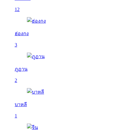
12
ฮ่องกง
3
ภูฏาน
2
บาหลี
1