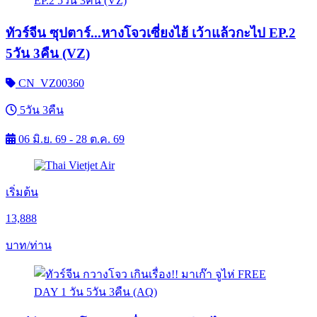
ทัวร์จีน ซุปตาร์...หางโจวเซี่ยงไฮ้ เว้าแล้วกะไป EP.2
5วัน 3คืน (VZ)
CN_VZ00360
5วัน 3คืน
06 มิ.ย. 69 - 28 ต.ค. 69
เริ่มต้น
13,888
บาท/ท่าน