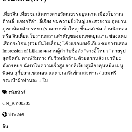
เที่ยวจีน เที่ยวชมเส้นทางสายวัฒนธรรมยูนนาน เมืองโบราณ
ต้าหลี่- แชงกรีล่า- ลี่เจียง ชมความยิ่งใหญ่และสวยงาม อุทยาน
ภูเขาหิมะมังกรหยก (รวมกระเช้าใหญ่ ขึ้น-ลง) ชม ตำหนักทอง
หรือ จินเตี้ยน โบราณสถานสำคัญของมณฑลยูนนาน ช่องแคบ
เสือกระโจน (รวมบันไดเลื่อน) โค้งแรกแยงซีเกียง ชมการแสดง
Impression of Lijiang ผลงานผู้กำกับชื่อดัง “จางอี้โหมว” ถ่ายรูป
สุดชิคกับ คาเฟ่ริมทาง กับวิวหลักล้าน ด้วยฉากหลัง เขาหิมะ
มังกรหยก นั่งรถไฟความเร็วสูง จากลี่เจียงสู่เมืองคุนหมิง เมนู
พิเศษ สุกี้ปลาแซลมอน และ ขนมจีนข้ามสะพาน / แถมฟรี
กระเป๋าผ้าท่านละ 1 ใบ
รหัสทัวร์
CN_KY00205
ประเทศ
จีน