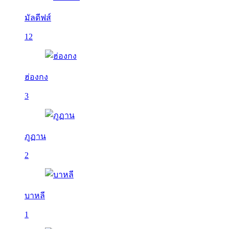
มัลดีฟส์
12
ฮ่องกง
3
ภูฏาน
2
บาหลี
1