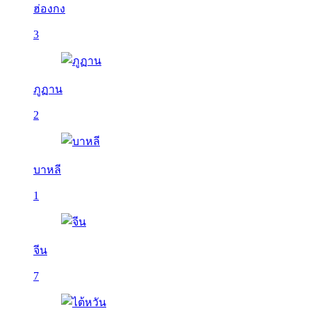
ฮ่องกง
3
ภูฏาน
2
บาหลี
1
จีน
7