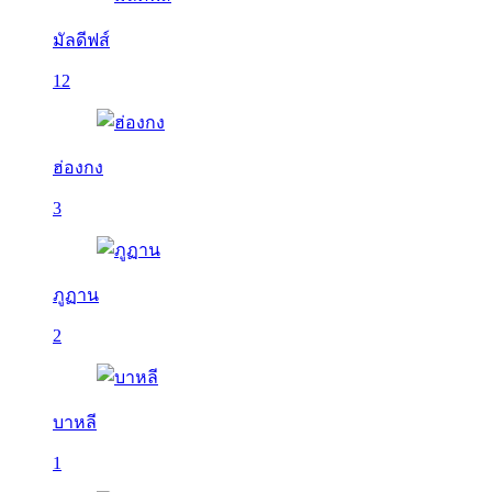
มัลดีฟส์
12
ฮ่องกง
3
ภูฏาน
2
บาหลี
1