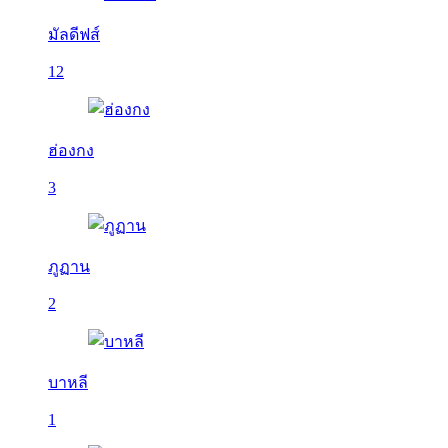
มัลดีฟส์
12
ฮ่องกง
3
ภูฏาน
2
บาหลี
1