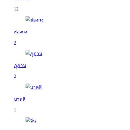
12
ฮ่องกง
3
ภูฏาน
2
บาหลี
1