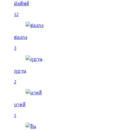
มัลดีฟส์
12
ฮ่องกง
3
ภูฏาน
2
บาหลี
1