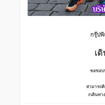
กรุ๊ป
เด
ขอขอบพร
สามารถติ
#เดินทาง