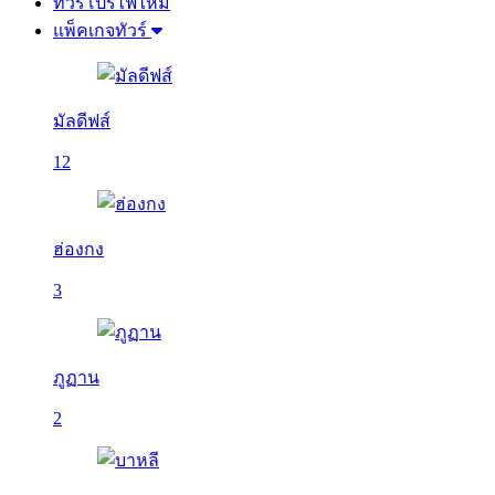
ทัวร์โปรไฟไหม้
แพ็คเกจทัวร์
มัลดีฟส์
12
ฮ่องกง
3
ภูฏาน
2