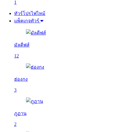
1
ทัวร์โปรไฟไหม้
แพ็คเกจทัวร์
มัลดีฟส์
12
ฮ่องกง
3
ภูฏาน
2