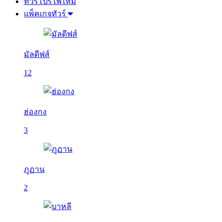
ทัวร์โปรไฟไหม้
แพ็คเกจทัวร์
มัลดีฟส์
12
ฮ่องกง
3
ภูฏาน
2