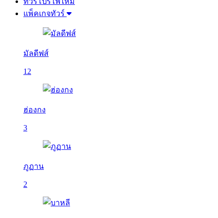
ทัวร์โปรไฟไหม้
แพ็คเกจทัวร์
มัลดีฟส์
12
ฮ่องกง
3
ภูฏาน
2