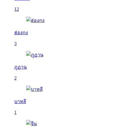
12
ฮ่องกง
3
ภูฏาน
2
บาหลี
1