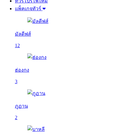
ทัวร์โปรไฟไหม้
แพ็คเกจทัวร์
มัลดีฟส์
12
ฮ่องกง
3
ภูฏาน
2