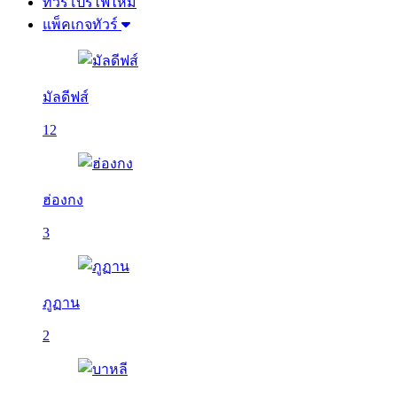
ทัวร์โปรไฟไหม้
แพ็คเกจทัวร์
มัลดีฟส์
12
ฮ่องกง
3
ภูฏาน
2