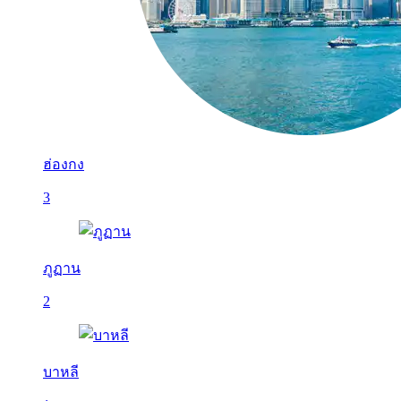
ฮ่องกง
3
ภูฏาน
2
บาหลี