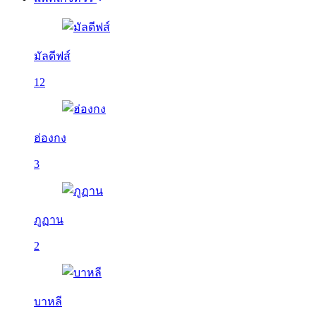
มัลดีฟส์
12
ฮ่องกง
3
ภูฏาน
2
บาหลี