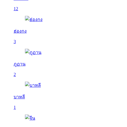
12
ฮ่องกง
3
ภูฏาน
2
บาหลี
1