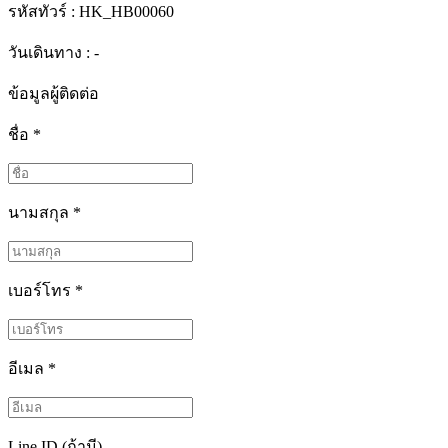
รหัสทัวร์ :
HK_HB00060
วันเดินทาง : -
ข้อมูลผู้ติดต่อ
ชื่อ
*
นามสกุล
*
เบอร์โทร
*
อีเมล
*
Line ID (ถ้ามี)