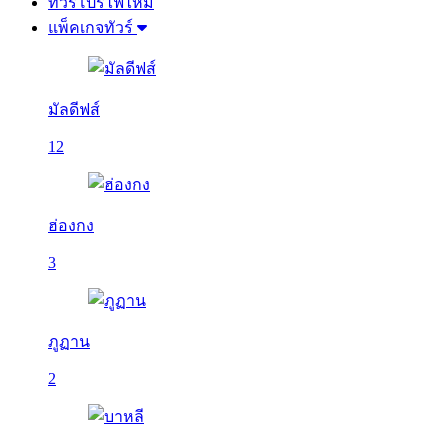
ทัวร์โปรไฟไหม้
แพ็คเกจทัวร์
มัลดีฟส์
12
ฮ่องกง
3
ภูฏาน
2