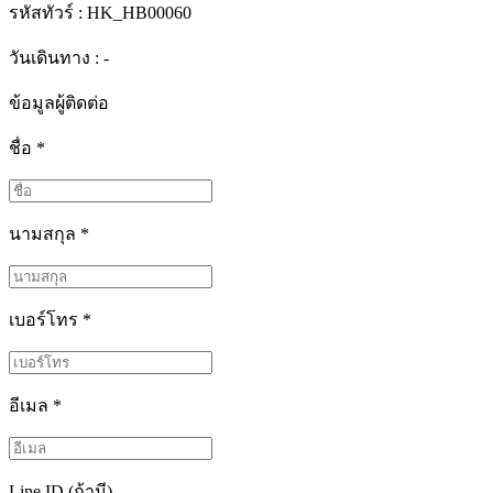
รหัสทัวร์ :
HK_HB00060
วันเดินทาง : -
ข้อมูลผู้ติดต่อ
ชื่อ
*
นามสกุล
*
เบอร์โทร
*
อีเมล
*
Line ID (ถ้ามี)