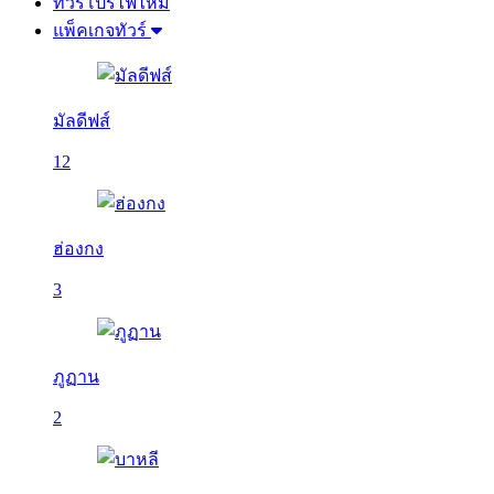
ทัวร์โปรไฟไหม้
แพ็คเกจทัวร์
มัลดีฟส์
12
ฮ่องกง
3
ภูฏาน
2