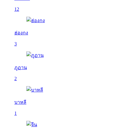
12
ฮ่องกง
3
ภูฏาน
2
บาหลี
1