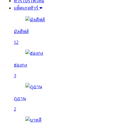
ทัวร์โปรไฟไหม้
แพ็คเกจทัวร์
มัลดีฟส์
12
ฮ่องกง
3
ภูฏาน
2