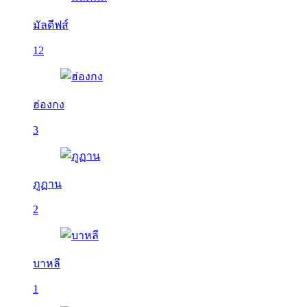
มัลดีฟส์
12
ฮ่องกง
3
ภูฏาน
2
บาหลี
1