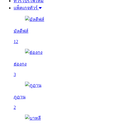
ทัวร์โปรไฟไหม้
แพ็คเกจทัวร์
มัลดีฟส์
12
ฮ่องกง
3
ภูฏาน
2