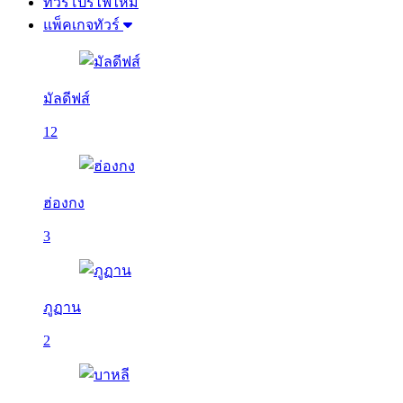
ทัวร์โปรไฟไหม้
แพ็คเกจทัวร์
มัลดีฟส์
12
ฮ่องกง
3
ภูฏาน
2