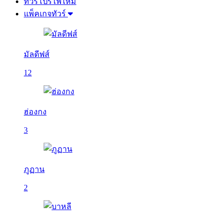
ทัวร์โปรไฟไหม้
แพ็คเกจทัวร์
มัลดีฟส์
12
ฮ่องกง
3
ภูฏาน
2