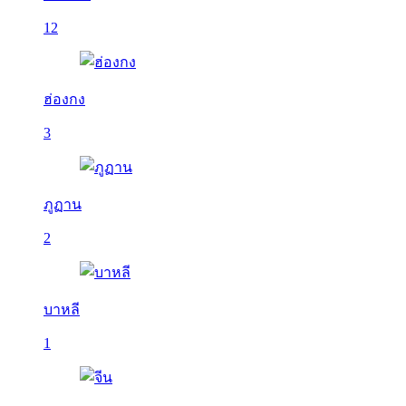
12
ฮ่องกง
3
ภูฏาน
2
บาหลี
1