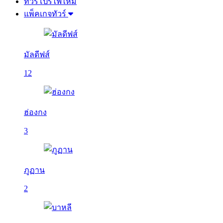
ทัวร์โปรไฟไหม้
แพ็คเกจทัวร์
มัลดีฟส์
12
ฮ่องกง
3
ภูฏาน
2