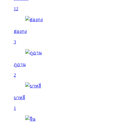
12
ฮ่องกง
3
ภูฏาน
2
บาหลี
1