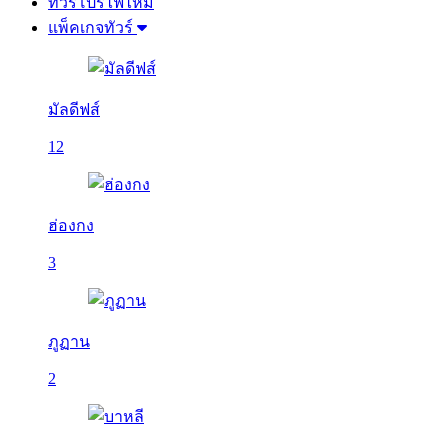
ทัวร์โปรไฟไหม้
แพ็คเกจทัวร์
มัลดีฟส์
12
ฮ่องกง
3
ภูฏาน
2