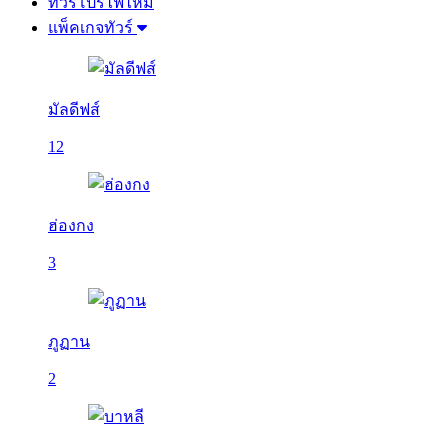
ทัวร์โปรไฟไหม้
แพ็คเกจทัวร์
มัลดีฟส์
12
ฮ่องกง
3
ภูฏาน
2