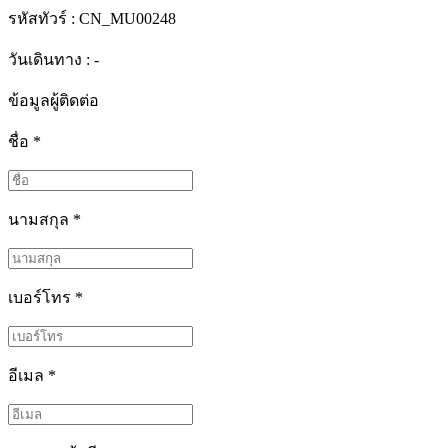
รหัสทัวร์ :
CN_MU00248
วันเดินทาง : -
ข้อมูลผู้ติดต่อ
ชื่อ
*
นามสกุล
*
เบอร์โทร
*
อีเมล
*