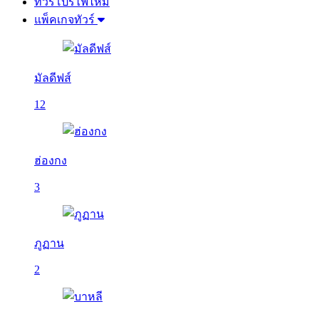
ทัวร์โปรไฟไหม้
แพ็คเกจทัวร์
มัลดีฟส์
12
ฮ่องกง
3
ภูฏาน
2