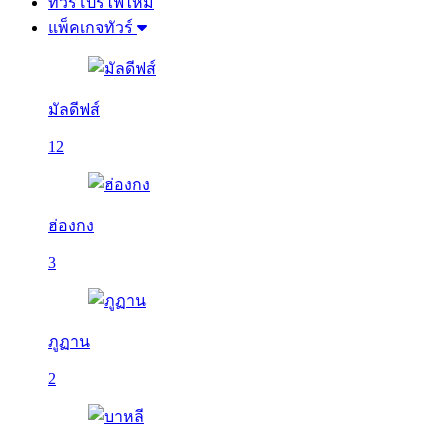
ทัวร์โปรไฟไหม้
แพ็คเกจทัวร์
มัลดีฟส์
12
ฮ่องกง
3
ภูฏาน
2